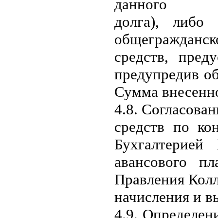
данного
долга), либ
общегражданс
средств, пред
предупредив об
Сумма внесенно
4.8. Согласова
средств по ко
Бухгалтерией
авансового пл
Правления Колл
начисления и в
4.9. Определен