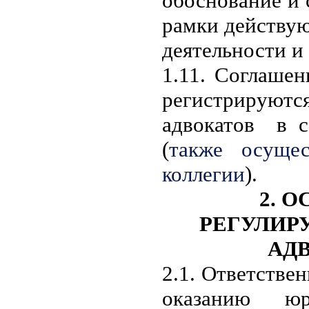
обоснование и 
рамки действую
деятельности и
1.11. Соглаше
регистрируютс
адвокатов в с
(
также осуще
коллегии
).
2.
О
РЕГУЛИ
АД
2.1. Ответстве
оказанию юр