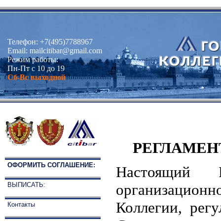
Телефон: +7(495)7788967
Email:
mailcitibar@gmail.com
Режим работы:
Пн-Пт с 10 до 19
Сб-Вс выходной
РЕГЛАМЕН
ОФОРМИТЬ СОГЛАШЕНИЕ:
Настоящий Р
ВЫПИСАТЬ:
организацион
Коллегии, ре
Контакты