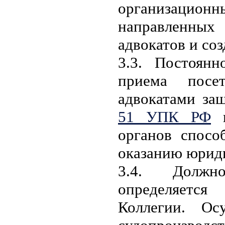
организацио
направленны
адвокатов и со
3.3. Постоян
приема посе
адвокатами за
51 УПК РФ
п
органов спосо
оказанию юрид
3.4. Должно
определяетс
Коллегии. Ос